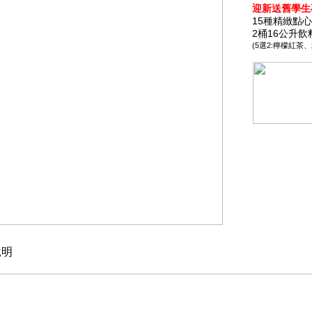
迎新送舊學生
15種精緻點心 
2桶16公升飲
(5選2:檸檬紅
明