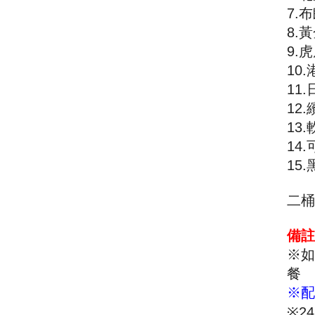
7
.
布
8
.
黃
9
.
虎
10
.
1
1
.
12.
13.
14.
15.
二桶
備註
※如
餐
※配
※24