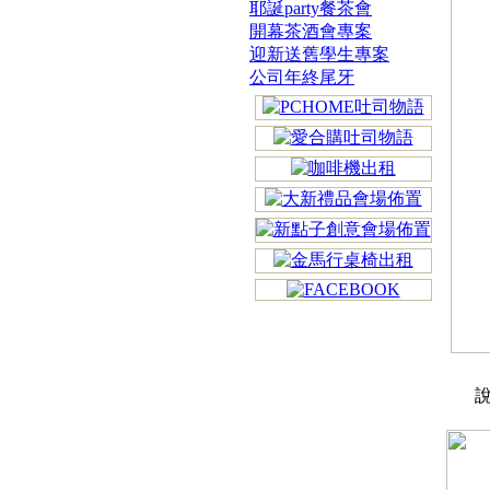
耶誕party餐茶會
開幕茶酒會專案
迎新送舊學生專案
公司年終尾牙
說