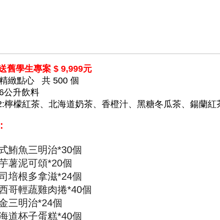
送舊學生
專案 $
9,999
元
種精緻點心 共 500 個
16公升飲料
選2:檸檬紅茶、北海道奶茶、香橙汁、黑糖冬瓜茶、鍚蘭紅
:
式鮪魚三明治
*
3
0
個
芋薯泥可頌
*
20
個
司培根多拿滋
*24
個
西哥輕蔬雞肉捲
*
40
個
金三明治*24
個
海道杯子蛋糕
*
4
0
個