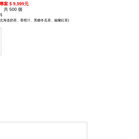
專案
$
9,999
元
共 500 個
料
茶、北海道奶茶、香橙汁、黑糖冬瓜茶、鍚蘭紅茶)