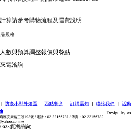
計算請參考購物流程及運費說明
品規格
人數與預算調整報價與餐點
來電洽詢
|
防疫小型外燴區
|
西點餐盒
|
訂購需知
|
聯絡我們
|
活動
燴
Design by w
康路三段193號 / 電話：02-22156781 / 傳真：02-22156782
@yahoo.com.tw
qq0623(配餐諮詢)