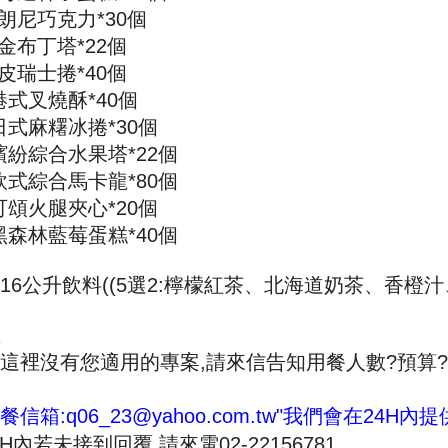
朗尼巧克力
*30
個
金布丁塔
*22
個
皮瑞士捲
*40
個
港式叉燒酥
*
40
個
日式麻糬冰捲
*30
個
繽紛綜合水果塔*22個
軟式綜合馬卡龍*80個
可頌火腿夾心*20個
黑森林藍莓蛋糕*40個
1
6
公升
飲料
((
5
選2:檸檬紅茶
、
北海道奶茶
、
香橙汁
這裡沒有您適用的專案
,
請來信告知用餐人數
?
預算
?
餐信箱
:q06_23@yahoo.com.tw"
我們會在
24H
內提
H
內若未接到回覆
,
請來電
02-22156781