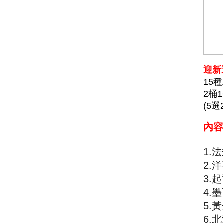
迎新
15
2桶
(5
內容
1.
法
2.
洋
3.
起
4.
墨
5.
黃
6
.
北