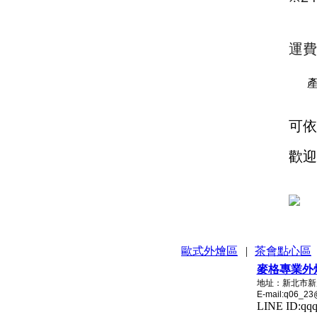
運費
產
可依
歡迎
歐式外燴區
|
茶會點心區
麥格專業外
地址：新北市新店區安
E-mail:q06_23
LINE ID:q