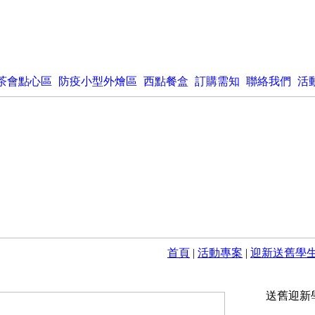
茶會點心區
防疫小型外燴區
西點餐盒
訂購需知
聯絡我們
活
首頁
|
活動專案
|
迎新送舊學
送舊迎新學