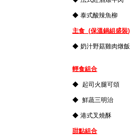
◆ 泰式酸辣魚柳
主食
(
保溫鍋組盛裝
)
◆ 奶汁野菇雞肉燉飯
輕食組合
◆ 起司火腿可頌
◆ 鮮蔬三明治
◆ 港式叉燒酥
甜點組合