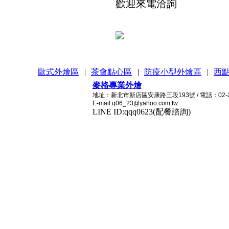
歡迎來電洽詢
歐式外燴區
|
茶會點心區
|
防疫小型外燴區
|
西
麥格專業外燴
地址：新北市新店區安康路三段193號 / 電話：02-2215
E-mail:q06_23@yahoo.com.tw
LINE ID:qqq0623(配餐諮詢)