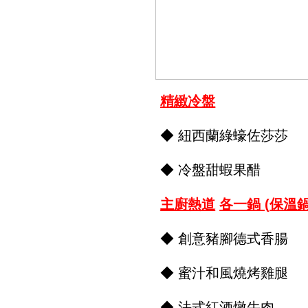
精緻冷盤
◆ 紐西蘭綠蠔佐莎莎
◆ 冷盤甜蝦果醋
主廚熱道
各一鍋
(
保溫
◆ 創意豬腳德式香腸
◆ 蜜汁和風燒烤雞腿
◆ 法式紅酒燉牛肉