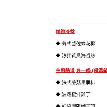
精緻冷盤
◆ 義式醬佐綠花椰
◆ 涼拌黃瓜海哲絲
主廚熱道
各一鍋
(
保溫
◆ 法式蘑菇里肌排
◆ 波蘿蜜汁雞丁
◆ 紅燒開陽獅子頭