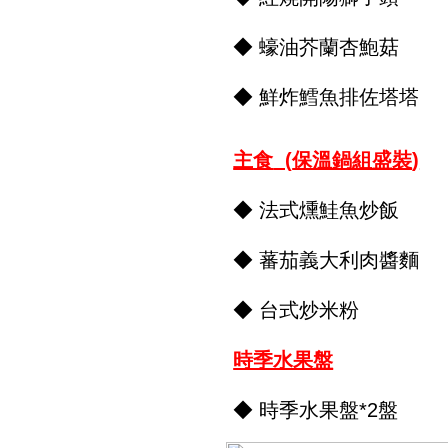
◆ 蠔油芥蘭杏鮑菇
◆ 鮮炸鱈魚排佐塔塔
主食
(
保溫鍋組盛裝
)
◆ 法式燻鮭魚炒飯
◆ 蕃茄義大利肉醬麵
◆ 台式炒米粉
時季水果盤
◆ 時季水果盤*2盤