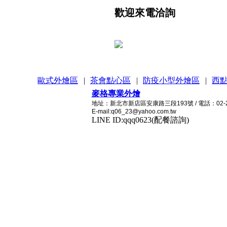
歡迎來電洽詢
歐式外燴區
|
茶會點心區
|
防疫小型外燴區
|
西
麥格專業外燴
地址：新北市新店區安康路三段193號 / 電話：02-2215
E-mail:q06_23@yahoo.com.tw
LINE ID:qqq0623(配餐諮詢)