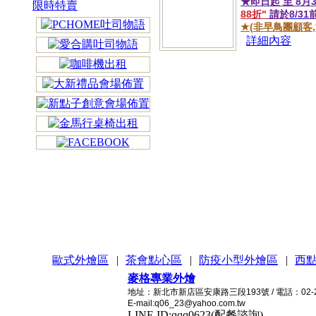
★即日起 至
8
月
限時特賣
88
折"
請於
8/31
★(
非早鳥團顧客
,
詳細內容
歐式外燴區
|
茶會點心區
|
防疫小型外燴區
|
西
麥格專業外燴
地址：新北市新店區安康路三段193號 / 電話：02-2215
E-mail:q06_23@yahoo.com.tw
LINE ID:qqq0623(配餐諮詢)